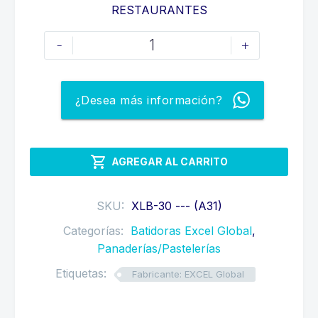
RESTAURANTES
BATIDORA
-
+
INDUSTRIAL
DE
30
¿Desea más información?
LITROS
cantidad

AGREGAR AL CARRITO
SKU:
XLB-30 --- (A31)
Categorías:
Batidoras Excel Global
,
Panaderías/Pastelerías
Etiquetas:
Fabricante: EXCEL Global