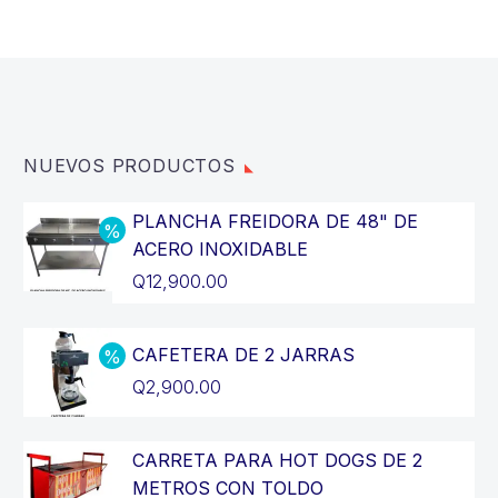
NUEVOS PRODUCTOS
PLANCHA FREIDORA DE 48" DE
ACERO INOXIDABLE
El
Q
12,900.00
precio
El
original
precio
CAFETERA DE 2 JARRAS
era:
actual
El
Q
2,900.00
Q14,400.00.
es:
precio
El
Q12,900.00.
original
precio
CARRETA PARA HOT DOGS DE 2
era:
actual
METROS CON TOLDO