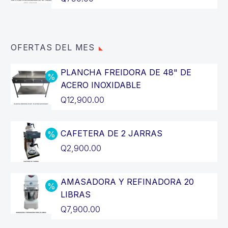
OFERTAS DEL MES
PLANCHA FREIDORA DE 48" DE
ACERO INOXIDABLE
El
Q
12,900.00
precio
El
original
precio
CAFETERA DE 2 JARRAS
era:
actual
El
Q
2,900.00
Q14,400.00.
es:
precio
El
Q12,900.00.
original
precio
AMASADORA Y REFINADORA 20
era:
actual
LIBRAS
Q3,200.00.
es:
El
Q
7,900.00
Q2,900.00.
precio
El