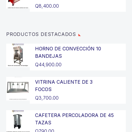
Q3,200.00.
es:
Q
8,400.00
Q2,900.00.
PRODUCTOS DESTACADOS
HORNO DE CONVECCIÓN 10
BANDEJAS
Q
44,900.00
VITRINA CALIENTE DE 3
FOCOS
Q
3,700.00
CAFETERA PERCOLADORA DE 45
TAZAS
Q
790.00