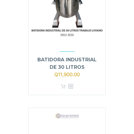
BATIDORA INDUSTRIAL
DE 30 LITROS
El
El
Q
11,900.00
precio
precio
original
actual
era:
es:
Q12,900.00.
Q11,900.00.