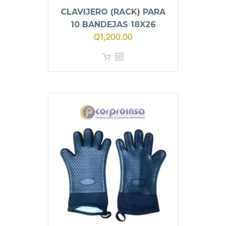
CLAVIJERO (RACK) PARA
10 BANDEJAS 18X26
El
El
Q
1,200.00
precio
precio
original
actual
era:
es:
Q1,400.00.
Q1,200.00.