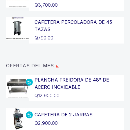
Q
3,700.00
CAFETERA PERCOLADORA DE 45
TAZAS
Q
790.00
OFERTAS DEL MES
PLANCHA FREIDORA DE 48" DE
ACERO INOXIDABLE
El
Q
12,900.00
precio
El
original
precio
CAFETERA DE 2 JARRAS
era:
actual
El
Q
2,900.00
Q14,400.00.
es: