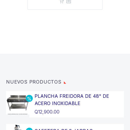
NUEVOS PRODUCTOS
PLANCHA FREIDORA DE 48" DE
ACERO INOXIDABLE
El
Q
12,900.00
precio
El
original
precio