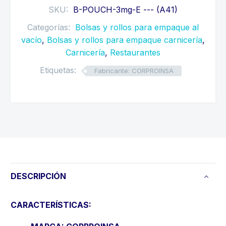
Empacadoras
SKU:
B-POUCH-3mg-E --- (A41)
al
Categorías:
Bolsas y rollos para empaque al
Vacío
vacío
,
Bolsas y rollos para empaque carnicería
,
cantidad
Carnicería
,
Restaurantes
Etiquetas:
Fabricante: CORPROINSA
DESCRIPCIÓN
CARACTERÍSTICAS: