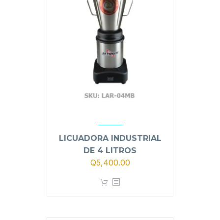
LICUADORA INDUSTRIAL
DE 4 LITROS
El
El
Q
5,400.00
precio
precio
original
actual
era:
es:
Q5,900.00.
Q5,400.00.