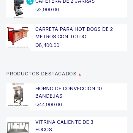
CAFETERA DE 2 JARRAS
era:
actual
El
Q
2,900.00
Q14,400.00.
es:
precio
El
Q12,900.00.
original
precio
CARRETA PARA HOT DOGS DE 2
era:
actual
METROS CON TOLDO
Q3,200.00.
es:
Q
8,400.00
Q2,900.00.
PRODUCTOS DESTACADOS
HORNO DE CONVECCIÓN 10
BANDEJAS
Q
44,900.00
VITRINA CALIENTE DE 3
FOCOS