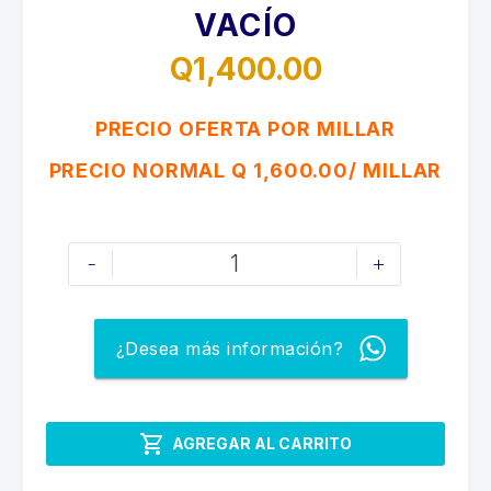
VACÍO
Q
1,400.00
PRECIO OFERTA POR MILLAR
PRECIO NORMAL Q 1,600.00/ MILLAR
Bolsas
-
+
de
6
a
¿Desea más información?
8
Libras
=

AGREGAR AL CARRITO
12”x18"
para