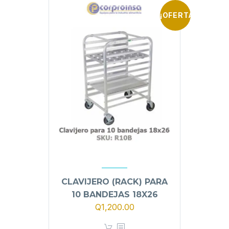
¡OFERTA!
CLAVIJERO (RACK) PARA
10 BANDEJAS 18X26
El
El
Q
1,200.00
precio
precio