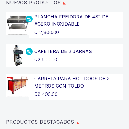
NUEVOS PRODUCTOS
PLANCHA FREIDORA DE 48" DE
ACERO INOXIDABLE
El
Q
12,900.00
precio
El
original
precio
CAFETERA DE 2 JARRAS
era:
actual
El
Q
2,900.00
Q14,400.00.
es:
precio
El
Q12,900.00.
original
precio
CARRETA PARA HOT DOGS DE 2
era:
actual
METROS CON TOLDO
Q3,200.00.
es:
Q
8,400.00
Q2,900.00.
PRODUCTOS DESTACADOS