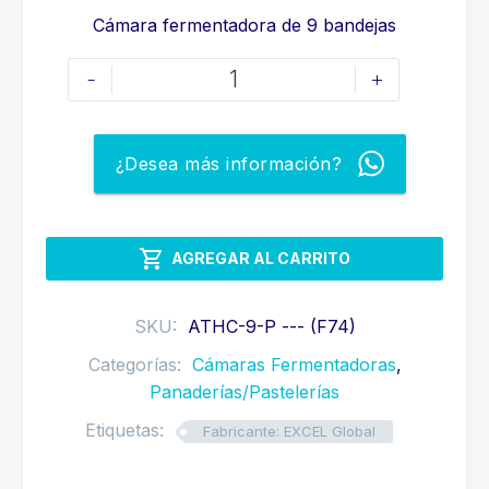
Cámara fermentadora de 9 bandejas
CÁMARA
-
+
FERMENTADORA
PARA
9
¿Desea más información?
BANDEJAS
cantidad

AGREGAR AL CARRITO
SKU:
ATHC-9-P --- (F74)
Categorías:
Cámaras Fermentadoras
,
Panaderías/Pastelerías
Etiquetas:
Fabricante: EXCEL Global