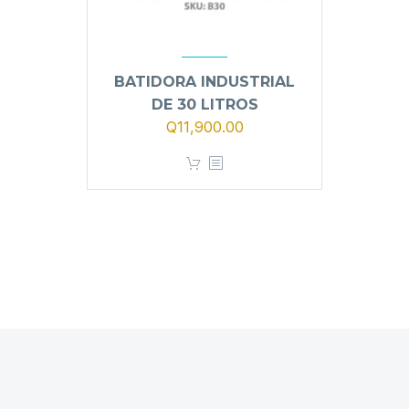
BATIDORA INDUSTRIAL
DE 30 LITROS
El
El
Q
11,900.00
precio
precio
original
actual
era:
es:
Q12,900.00.
Q11,900.00.