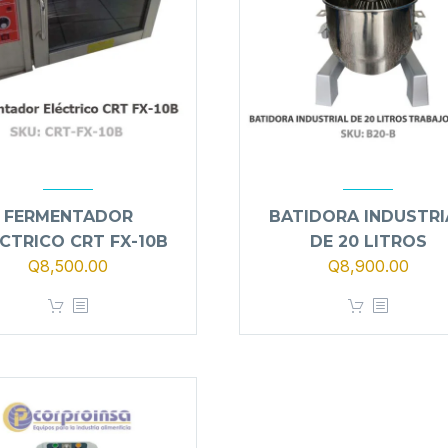
FERMENTADOR
BATIDORA INDUSTRI
CTRICO CRT FX-10B
DE 20 LITROS
El
El
Q
8,500.00
Q
8,900.00
precio
preci
original
actua
era:
es:
Q9,900.00.
Q8,9