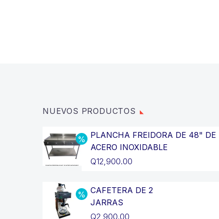
NUEVOS PRODUCTOS
PLANCHA FREIDORA DE 48" DE
ACERO INOXIDABLE
El
Q
12,900.00
precio
El
original
precio
CAFETERA DE 2
JARRAS
era:
actual
El
Q
2,900.00
Q14,400.00.
es: