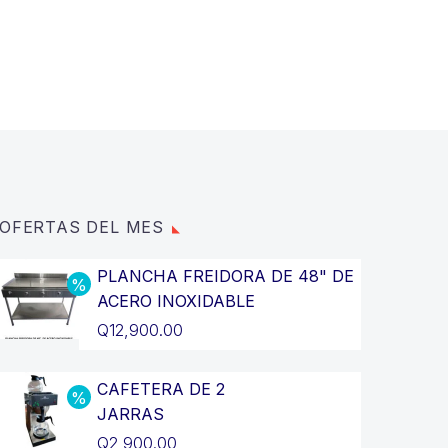
OFERTAS DEL MES
PLANCHA FREIDORA DE 48" DE
ACERO INOXIDABLE
El
Q
12,900.00
precio
El
original
precio
CAFETERA DE 2
JARRAS
era:
actual
El
Q
2,900.00
Q14,400.00.
es: