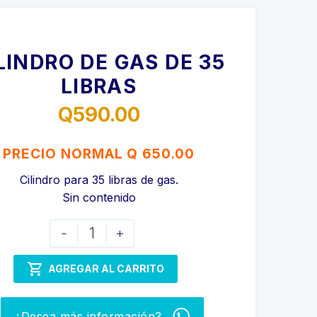
LINDRO DE GAS DE 35
LIBRAS
Q
590.00
PRECIO NORMAL Q 650.00
Cilindro para 35 libras de gas.
Sin contenido
CILINDRO
-
+
DE
GAS

AGREGAR AL CARRITO
DE
35
¿Desea más información?
LIBRAS