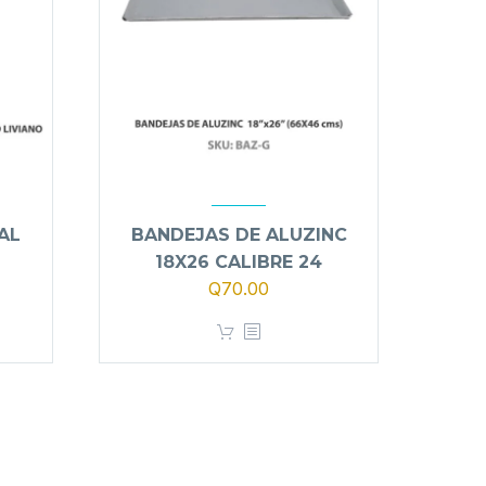
AL
BANDEJAS DE ALUZINC
18X26 CALIBRE 24
Q
70.00
o
l
00.00.