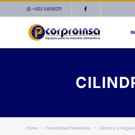
+502 54091211
IN
CILIND
Home
Panaderías/Pastelerías
Cilindros y Regul