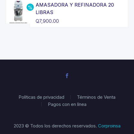
Q12,900.00.
original
precio
AMASADORA Y REFINADORA 20
era:
actual
LIBRAS
Q3,200.00.
es:
El
Q
7,900.00
Q2,900.00.
precio
El
original
precio
era:
actual
Q8,900.00.
es:
Q7,900.00.
Políticas de privacidad
Términos de Venta
Pagos con en línea
2023 © Todos los derechos reservados.
Corproinsa