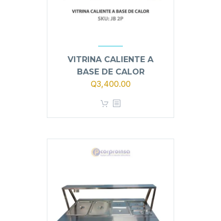
VITRINA CALIENTE A
BASE DE CALOR
El
El
Q
3,400.00
precio
precio
original
actual
era:
es:
Q3,900.00.
Q3,400.00.