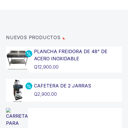
NUEVOS PRODUCTOS
PLANCHA FREIDORA DE 48" DE
ACERO INOXIDABLE
El
Q
12,900.00
precio
El
original
precio
CAFETERA DE 2 JARRAS
era:
actual
El
Q
2,900.00
Q14,400.00.
es:
precio
El
Q12,900.00.
original
precio
era:
actual
Q3,200.00.
es: