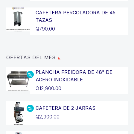
CAFETERA PERCOLADORA DE 45
TAZAS
Q
790.00
OFERTAS DEL MES
PLANCHA FREIDORA DE 48" DE
ACERO INOXIDABLE
El
Q
12,900.00
precio
El
original
precio
CAFETERA DE 2 JARRAS
era:
actual
El
Q
2,900.00
Q14,400.00.
es:
precio
El
Q12,900.00.