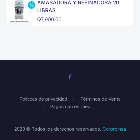
original
precio
AMASADORA Y REFINADORA 20
era:
actual
LIBRAS
Q3,200.00.
es:
El
Q
7,900.00
Q2,900.00.
precio
El
original
precio
era:
actual
Q8,900.00.
es:
Q7,900.00.
Políticas de privacidad
Términos de Venta
Pagos con en línea
2023 © Todos los derechos reservados.
Corproinsa