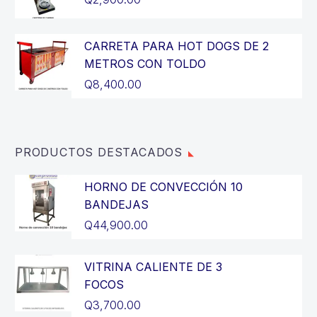
Q14,400.00.
es:
precio
El
Q12,900.00.
original
precio
CARRETA PARA HOT DOGS DE 2
era:
actual
METROS CON TOLDO
Q3,200.00.
es:
Q
8,400.00
Q2,900.00.
PRODUCTOS DESTACADOS
HORNO DE CONVECCIÓN 10
BANDEJAS
Q
44,900.00
VITRINA CALIENTE DE 3
FOCOS
Q
3,700.00