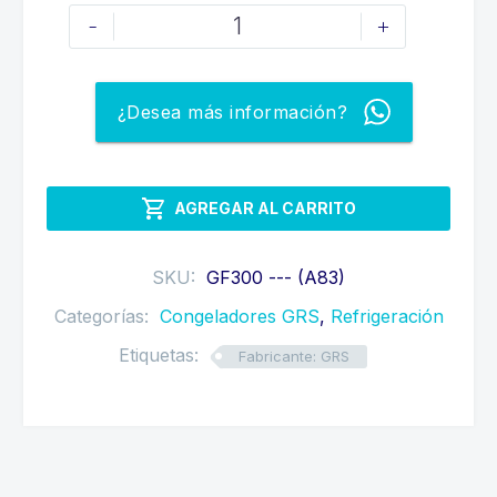
CONGELADOR
-
+
DE
11
PIES³
¿Desea más información?
GRS
cantidad

AGREGAR AL CARRITO
SKU:
GF300 --- (A83)
Categorías:
Congeladores GRS
,
Refrigeración
Etiquetas:
Fabricante: GRS