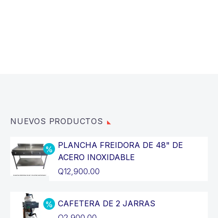
NUEVOS PRODUCTOS
PLANCHA FREIDORA DE 48" DE
ACERO INOXIDABLE
El
Q
12,900.00
precio
El
original
precio
CAFETERA DE 2 JARRAS
era:
actual
El
Q
2,900.00