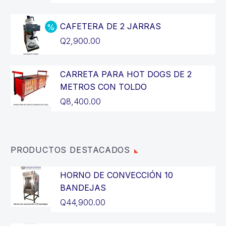
precio
El
original
precio
CAFETERA DE 2 JARRAS
era:
actual
El
Q
2,900.00
Q14,400.00.
es:
precio
El
Q12,900.00.
original
precio
CARRETA PARA HOT DOGS DE 2
era:
actual
METROS CON TOLDO
Q3,200.00.
es:
Q
8,400.00
Q2,900.00.
PRODUCTOS DESTACADOS
HORNO DE CONVECCIÓN 10
BANDEJAS
Q
44,900.00