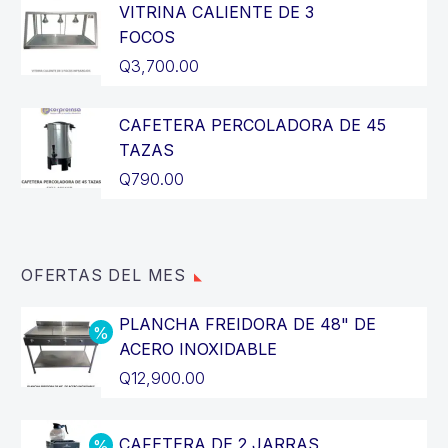
VITRINA CALIENTE DE 3
FOCOS
Q
3,700.00
CAFETERA PERCOLADORA DE 45
TAZAS
Q
790.00
OFERTAS DEL MES
PLANCHA FREIDORA DE 48" DE
ACERO INOXIDABLE
El
Q
12,900.00
precio
El
original
precio
CAFETERA DE 2 JARRAS