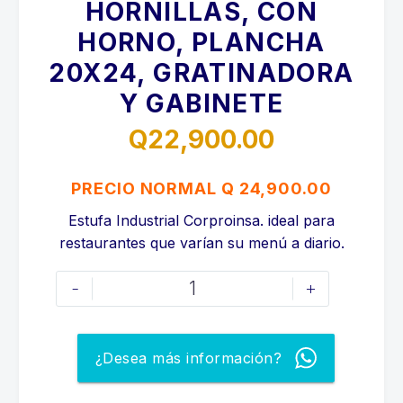
HORNILLAS, CON
HORNO, PLANCHA
20X24, GRATINADORA
Y GABINETE
Q
22,900.00
PRECIO NORMAL Q 24,900.00
Estufa Industrial Corproinsa. ideal para
restaurantes que varían su menú a diario.
ESTUFA
-
+
INDUSTRIAL
4
HORNILLAS,
¿Desea más información?
CON
HORNO,