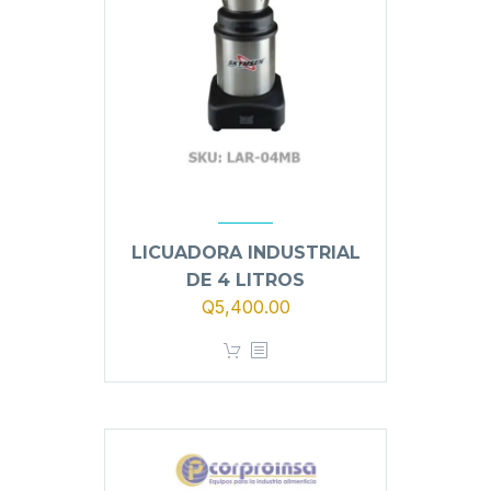
LICUADORA INDUSTRIAL
DE 4 LITROS
El
El
Q
5,400.00
precio
precio
original
actual
era:
es:
Q5,900.00.
Q5,400.00.