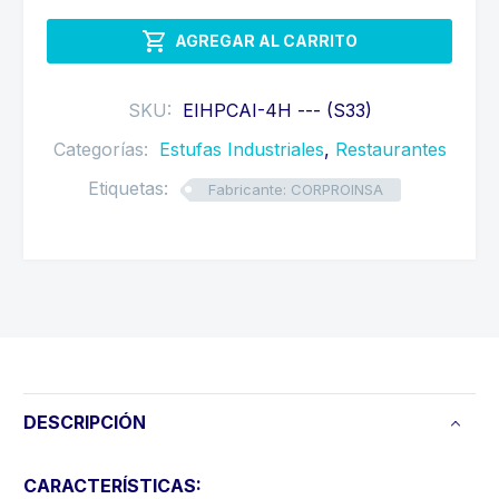
PLANCHA

AGREGAR AL CARRITO
20X24,
GRATINADORA
Y
SKU:
EIHPCAI-4H --- (S33)
GABINETE
Categorías:
Estufas Industriales
,
Restaurantes
cantidad
Etiquetas:
Fabricante: CORPROINSA
DESCRIPCIÓN
CARACTERÍSTICAS: