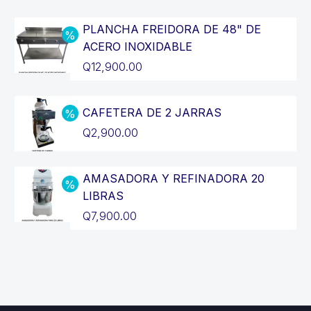
PLANCHA FREIDORA DE 48" DE
ACERO INOXIDABLE
El
Q
12,900.00
precio
El
original
precio
CAFETERA DE 2 JARRAS
era:
actual
El
Q
2,900.00
Q14,400.00.
es:
precio
El
Q12,900.00.
original
precio
AMASADORA Y REFINADORA 20
era:
actual
LIBRAS
Q3,200.00.
es:
El
Q
7,900.00
Q2,900.00.
precio
El
original
precio
era:
actual
Q8,900.00.
es: