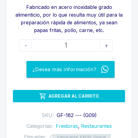
Fabricado en acero inoxidable grado
alimenticio, por lo que resulta muy útil para la
preparación rápida de alimentos, ya sean
papas fritas, pollo, carne, etc.
FREIDORA
-
+
CON
TERMOSTATO
DE
¿Desea más información?
2
POCETAS
A

AGREGAR AL CARRITO
GAS
cantidad
SKU:
GF-182 --- (G09)
Categorías:
Freidoras
,
Restaurantes
Etiquetas:
Fabricante: EXCEL Global