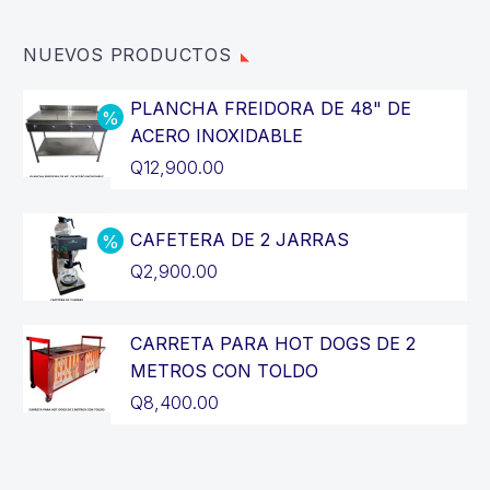
NUEVOS PRODUCTOS
PLANCHA FREIDORA DE 48" DE
ACERO INOXIDABLE
El
Q
12,900.00
precio
El
original
precio
CAFETERA DE 2 JARRAS
era:
actual
El
Q
2,900.00
Q14,400.00.
es:
precio
El
Q12,900.00.
original
precio
CARRETA PARA HOT DOGS DE 2
era:
actual
METROS CON TOLDO
Q3,200.00.
es:
Q
8,400.00
Q2,900.00.