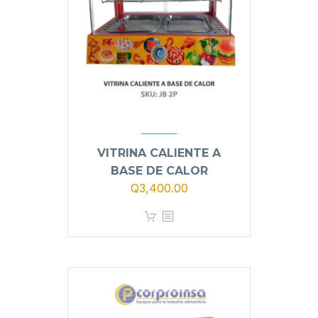
VITRINA CALIENTE A
BASE DE CALOR
El
El
Q
3,400.00
precio
precio
original
actual
era:
es:
Q3,900.00.
Q3,400.00.