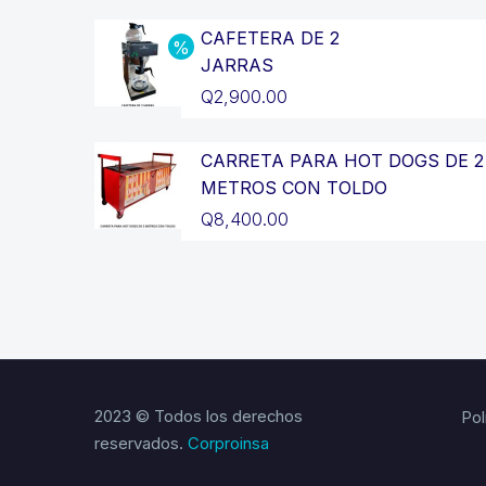
precio
El
original
precio
CAFETERA DE 2
JARRAS
era:
actual
El
Q
2,900.00
Q14,400.00.
es:
precio
El
Q12,900.00.
original
precio
CARRETA PARA HOT DOGS DE 2
METROS CON TOLDO
era:
actual
Q
8,400.00
Q3,200.00.
es:
Q2,900.00.
2023 © Todos los derechos
Pol
reservados.
Corproinsa