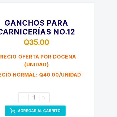
GANCHOS PARA
CARNICERÍAS NO.12
Q
35.00
PRECIO OFERTA POR DOCENA
(UNIDAD)
ECIO NORMAL: Q40.00/UNIDAD
GANCHOS
-
+
PARA
CARNICERÍAS

AGREGAR AL CARRITO
No.12