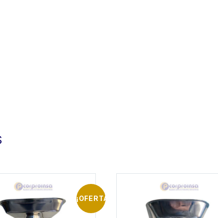
S
¡OFERTA!