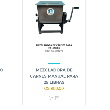
O.
MEZCLADORA DE
CARNES MANUAL PARA
25 LIBRAS
o
Q
3,900.00
l
00.00.