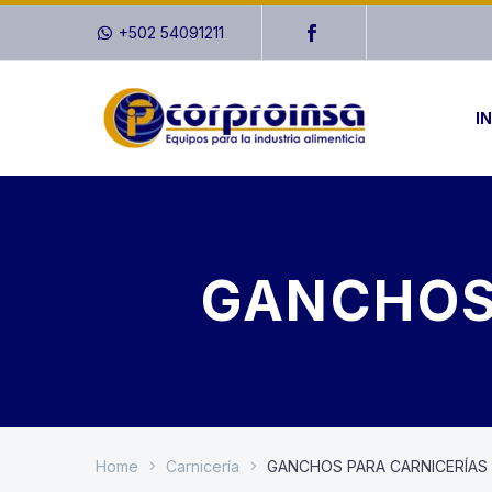
+502 54091211
IN
GANCHOS 
Home
Carnicería
GANCHOS PARA CARNICERÍAS 