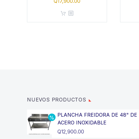
Q
17,900.00
NUEVOS PRODUCTOS
PLANCHA FREIDORA DE 48" DE
ACERO INOXIDABLE
El
Q
12,900.00