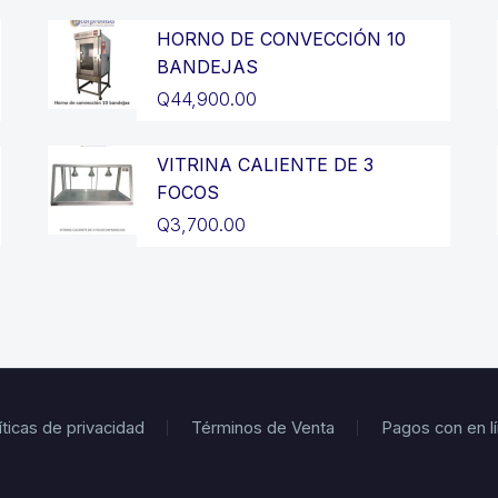
precio
El
original
precio
HORNO DE CONVECCIÓN 10
BANDEJAS
era:
actual
Q
44,900.00
Q2,700.00.
es:
Q2,300.00.
VITRINA CALIENTE DE 3
FOCOS
Q
3,700.00
íticas de privacidad
Términos de Venta
Pagos con en l