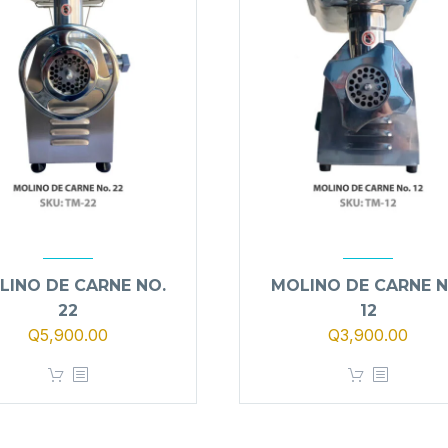
LINO DE CARNE NO.
MOLINO DE CARNE N
22
12
El
El
El
El
Q
5,900.00
Q
3,900.00
precio
precio
precio
preci
original
actual
original
actua
era:
es:
era:
es:
Q7,900.00.
Q5,900.00.
Q4,900.00.
Q3,9