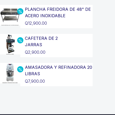
PLANCHA FREIDORA DE 48" DE
ACERO INOXIDABLE
El
Q
12,900.00
precio
El
original
precio
CAFETERA DE 2
JARRAS
era:
actual
El
Q
2,900.00
Q14,400.00.
es:
precio
El
Q12,900.00.
original
precio
AMASADORA Y REFINADORA 20
LIBRAS
era:
actual
El
Q
7,900.00
Q3,200.00.
es:
precio
El
Q2,900.00.
original
precio
era:
actual
Q8,900.00.
es: