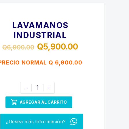
LAVAMANOS
INDUSTRIAL
Q
5,900.00
Q
6,900.00
El
El
precio
precio
PRECIO NORMAL Q 6,900.00
original
actual
era:
es:
LAVAMANOS
-
+
Q6,900.00.
Q5,900.00.
INDUSTRIAL
cantidad

AGREGAR AL CARRITO
¿Desea más información?