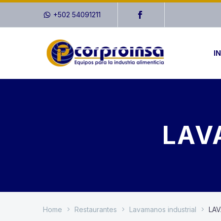
+502 54091211
IN
LAV
Home
Restaurantes
Lavamanos industrial
LA