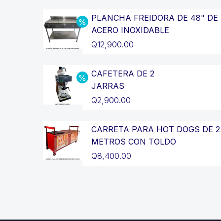
PLANCHA FREIDORA DE 48" DE
ACERO INOXIDABLE
El
Q
12,900.00
precio
El
original
precio
CAFETERA DE 2
JARRAS
era:
actual
El
Q
2,900.00
Q14,400.00.
es:
precio
El
Q12,900.00.
original
precio
CARRETA PARA HOT DOGS DE 2
METROS CON TOLDO
era:
actual
Q
8,400.00
Q3,200.00.
es:
Q2,900.00.