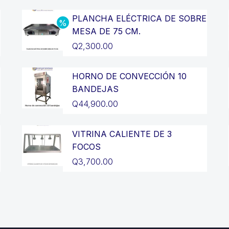
PLANCHA ELÉCTRICA DE SOBRE
MESA DE 75 CM.
El
Q
2,300.00
precio
El
original
precio
HORNO DE CONVECCIÓN 10
BANDEJAS
era:
actual
Q
44,900.00
Q2,700.00.
es:
Q2,300.00.
VITRINA CALIENTE DE 3
FOCOS
Q
3,700.00