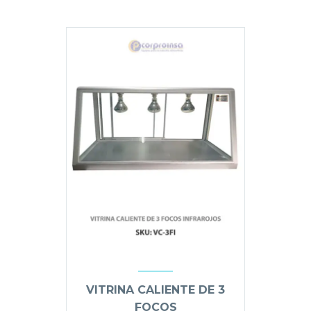
era:
es:
Q5,900.00.
Q5,400.00.
VITRINA CALIENTE DE 3
FOCOS