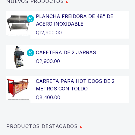
NUEVOS PRODUCTOS
PLANCHA FREIDORA DE 48" DE
ACERO INOXIDABLE
El
Q
12,900.00
precio
El
original
precio
CAFETERA DE 2 JARRAS
era:
actual
El
Q
2,900.00
Q14,400.00.
es:
precio
El
Q12,900.00.
original
precio
CARRETA PARA HOT DOGS DE 2
era:
actual
METROS CON TOLDO
Q3,200.00.
es:
Q
8,400.00
Q2,900.00.
PRODUCTOS DESTACADOS