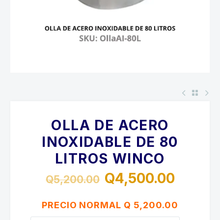
OLLA DE ACERO
INOXIDABLE DE 80
LITROS WINCO
Q
4,500.00
Q
5,200.00
El
El
precio
precio
PRECIO NORMAL Q 5,200.00