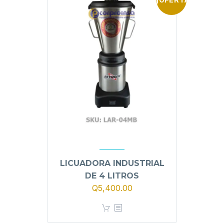
LICUADORA INDUSTRIAL
DE 4 LITROS
El
El
Q
5,400.00
precio
precio
original
actual