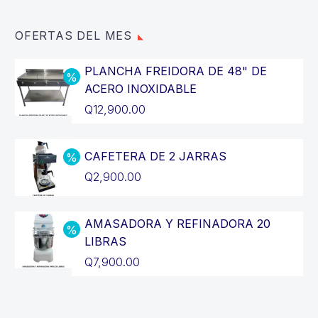
OFERTAS DEL MES
PLANCHA FREIDORA DE 48" DE
ACERO INOXIDABLE
El
Q
12,900.00
precio
El
original
precio
CAFETERA DE 2 JARRAS
era:
actual
El
Q
2,900.00
Q14,400.00.
es:
precio
El
Q12,900.00.
original
precio
AMASADORA Y REFINADORA 20
era:
actual
LIBRAS
Q3,200.00.
es:
El
Q
7,900.00
Q2,900.00.
precio
El
original
precio