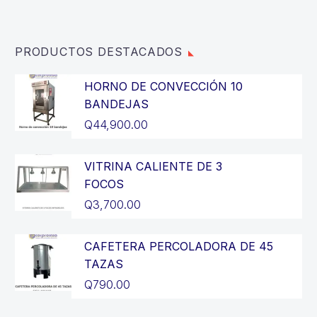
Q2,900.00.
PRODUCTOS DESTACADOS
HORNO DE CONVECCIÓN 10
BANDEJAS
Q
44,900.00
VITRINA CALIENTE DE 3
FOCOS
Q
3,700.00
CAFETERA PERCOLADORA DE 45
TAZAS
Q
790.00