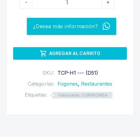
-
+
CUADRADA
PEQUEÑA
cantidad
¿Desea más información?

AGREGAR AL CARRITO
SKU:
TCP-H1 --- (D51)
Categorías:
Fogones
,
Restaurantes
Etiquetas:
Fabricante: CORPROINSA