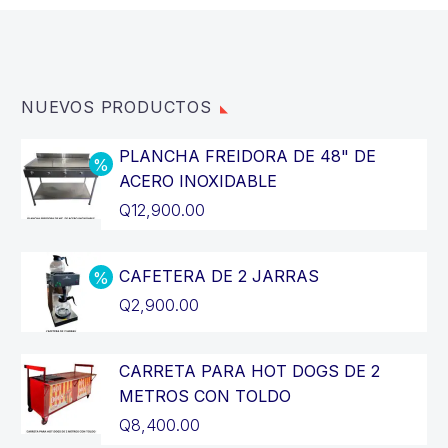
NUEVOS PRODUCTOS
PLANCHA FREIDORA DE 48" DE
ACERO INOXIDABLE
El
Q
12,900.00
precio
El
original
precio
CAFETERA DE 2 JARRAS
era:
actual
El
Q
2,900.00
Q14,400.00.
es:
precio
El
Q12,900.00.
original
precio
CARRETA PARA HOT DOGS DE 2
era:
actual
METROS CON TOLDO
Q3,200.00.
es:
Q
8,400.00