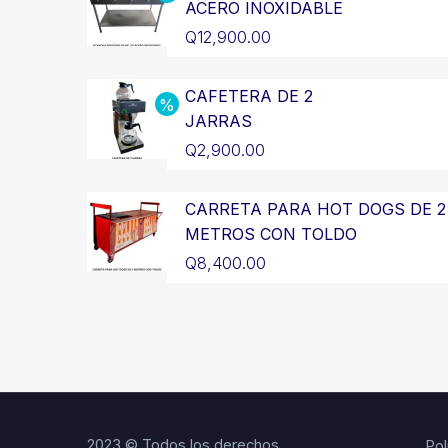
ACERO INOXIDABLE
El
Q
12,900.00
precio
El
original
precio
CAFETERA DE 2
JARRAS
era:
actual
El
Q
2,900.00
Q14,400.00.
es:
precio
El
Q12,900.00.
original
precio
CARRETA PARA HOT DOGS DE 2
METROS CON TOLDO
era:
actual
Q
8,400.00
Q3,200.00.
es:
Q2,900.00.
2023 © Todos los derechos
Pol