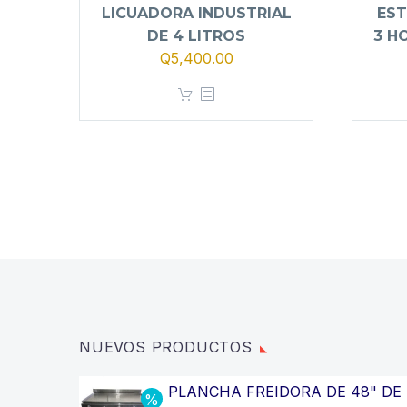
LICUADORA INDUSTRIAL
EST
DE 4 LITROS
3 H
El
El
Q
5,400.00
precio
precio
original
actual
era:
es:
Q5,900.00.
Q5,400.00.
NUEVOS PRODUCTOS
PLANCHA FREIDORA DE 48" DE