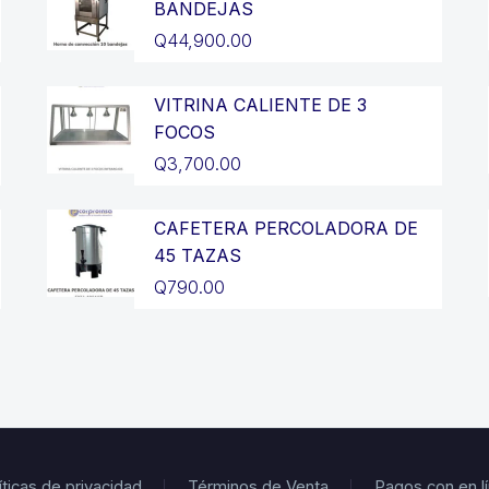
BANDEJAS
Q
44,900.00
VITRINA CALIENTE DE 3
FOCOS
Q
3,700.00
CAFETERA PERCOLADORA DE
45 TAZAS
Q
790.00
íticas de privacidad
Términos de Venta
Pagos con en l