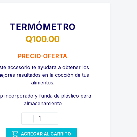
TERMÓMETRO
Q
100.00
PRECIO OFERTA
ste accesorio te ayudara a obtener los
ejores resultados en la cocción de tus
alimentos.
ip incorporado y funda de plástico para
almacenamiento
TERMÓMETRO
-
+
cantidad

AGREGAR AL CARRITO