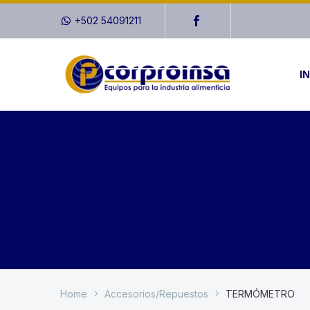
+502 54091211
IN
Home
Accesorios/Repuestos
TERMÓMETRO