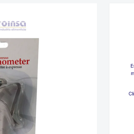
E
m
Cl