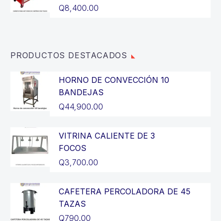
Q3,200.00.
es:
Q
8,400.00
Q2,900.00.
PRODUCTOS DESTACADOS
HORNO DE CONVECCIÓN 10
BANDEJAS
Q
44,900.00
VITRINA CALIENTE DE 3
FOCOS
Q
3,700.00
CAFETERA PERCOLADORA DE 45
TAZAS
Q
790.00