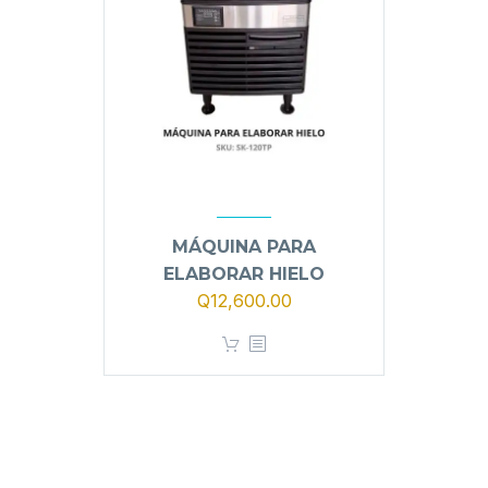
MÁQUINA PARA
ELABORAR HIELO
El
El
Q
12,600.00
precio
precio
original
actual
era:
es:
Q13,400.00.
Q12,600.00.