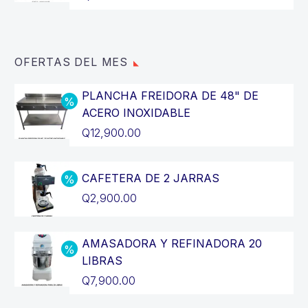
OFERTAS DEL MES
PLANCHA FREIDORA DE 48" DE
ACERO INOXIDABLE
El
Q
12,900.00
precio
El
original
precio
CAFETERA DE 2 JARRAS
era:
actual
El
Q
2,900.00
Q14,400.00.
es:
precio
El
Q12,900.00.
original
precio
AMASADORA Y REFINADORA 20
era:
actual
LIBRAS
Q3,200.00.
es:
El
Q
7,900.00
Q2,900.00.
precio
El