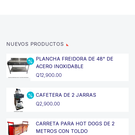
NUEVOS PRODUCTOS
PLANCHA FREIDORA DE 48" DE
ACERO INOXIDABLE
El
Q
12,900.00
precio
El
original
precio
CAFETERA DE 2 JARRAS
era:
actual
El
Q
2,900.00
Q14,400.00.
es:
precio
El
Q12,900.00.
original
precio
CARRETA PARA HOT DOGS DE 2
era:
actual
METROS CON TOLDO