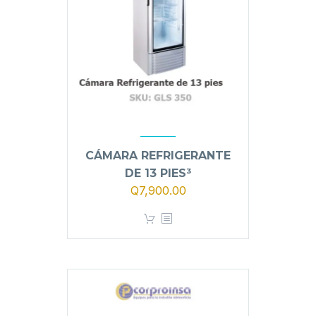
CÁMARA REFRIGERANTE
DE 13 PIES³
El
El
Q
7,900.00
precio
precio
original
actual
era:
es:
Q8,900.00.
Q7,900.00.