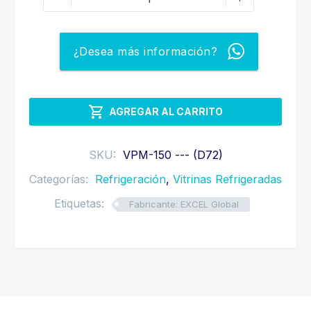
REFRIGERADA
1.50
METROS
¿Desea más información?
cantidad

AGREGAR AL CARRITO
SKU:
VPM-150 --- (D72)
Categorías:
Refrigeración
,
Vitrinas Refrigeradas
Etiquetas:
Fabricante: EXCEL Global