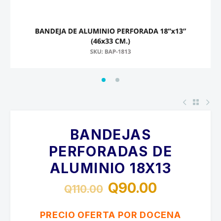
BANDEJAS
PERFORADAS DE
ALUMINIO 18X13
Q
90.00
Q
110.00
El
El
precio
precio
PRECIO OFERTA POR DOCENA