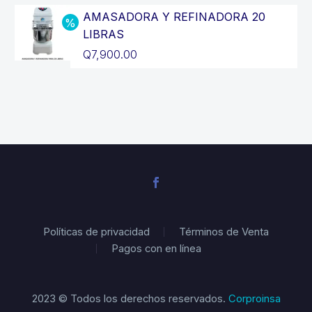
Q12,900.00.
original
precio
AMASADORA Y REFINADORA 20
era:
actual
LIBRAS
Q3,200.00.
es:
El
Q
7,900.00
Q2,900.00.
precio
El
original
precio
era:
actual
Q8,900.00.
es:
Q7,900.00.
Políticas de privacidad
Términos de Venta
Pagos con en línea
2023 © Todos los derechos reservados.
Corproinsa