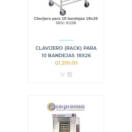
CLAVIJERO (RACK) PARA
10 BANDEJAS 18X26
El
El
Q
1,200.00
precio
precio
original
actual
era:
es:
Q1,400.00.
Q1,200.00.