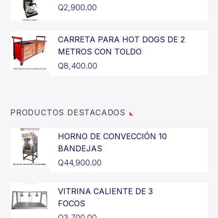
era:
actual
El
Q
2,900.00
Q14,400.00.
es:
precio
El
Q12,900.00.
original
precio
CARRETA PARA HOT DOGS DE 2
era:
actual
METROS CON TOLDO
Q3,200.00.
es:
Q
8,400.00
Q2,900.00.
PRODUCTOS DESTACADOS
HORNO DE CONVECCIÓN 10
BANDEJAS
Q
44,900.00
VITRINA CALIENTE DE 3
FOCOS
Q
3,700.00