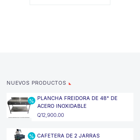
NUEVOS PRODUCTOS
PLANCHA FREIDORA DE 48" DE
ACERO INOXIDABLE
El
Q
12,900.00
precio
El
original
precio
CAFETERA DE 2 JARRAS