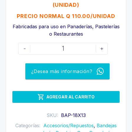
original
actual
(UNIDAD)
era:
es:
PRECIO NORMAL Q 110.00/UNIDAD
Q110.00.
Q90.00.
Fabricadas para uso en Panaderías, Pastelerías
o Restaurantes
BANDEJAS
-
+
PERFORADAS
DE
ALUMINIO
¿Desea más información?
18X13
cantidad

AGREGAR AL CARRITO
SKU:
BAP-18X13
Categorías:
Accesorios/Repuestos
,
Bandejas