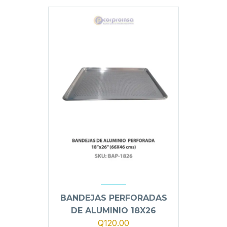
Q110.00.
Q90.00.
BANDEJAS PERFORADAS
DE ALUMINIO 18X26
Q
120.00