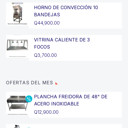
original
precio
HORNO DE CONVECCIÓN 10
BANDEJAS
era:
actual
Q
44,900.00
Q2,700.00.
es:
Q2,300.00.
VITRINA CALIENTE DE 3
FOCOS
Q
3,700.00
OFERTAS DEL MES
PLANCHA FREIDORA DE 48" DE
ACERO INOXIDABLE
El
Q
12,900.00
precio
El