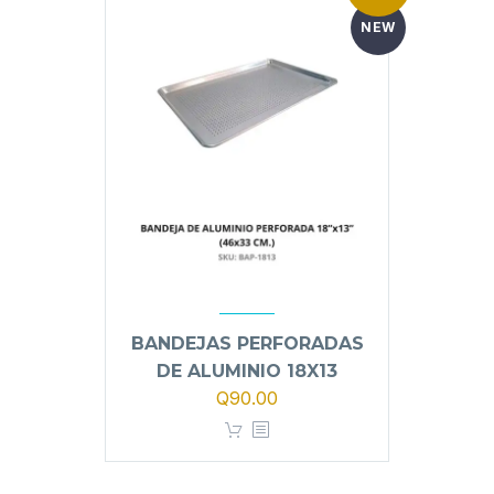
NEW
BANDEJAS PERFORADAS
DE ALUMINIO 18X13
El
El
Q
90.00
precio
precio
original
actual
era:
es: