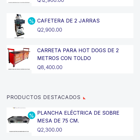
Q
12,900.00
precio
El
original
precio
CAFETERA DE 2 JARRAS
era:
actual
El
Q
2,900.00
Q14,400.00.
es:
precio
El
Q12,900.00.
original
precio
CARRETA PARA HOT DOGS DE 2
era:
actual
METROS CON TOLDO
Q3,200.00.
es:
Q
8,400.00
Q2,900.00.
PRODUCTOS DESTACADOS
PLANCHA ELÉCTRICA DE SOBRE
MESA DE 75 CM.
El
Q
2,300.00
precio
El