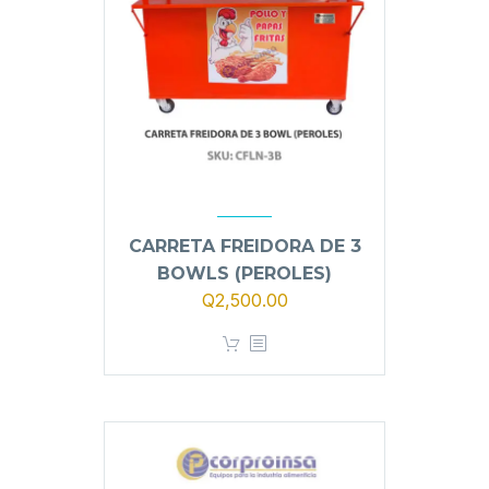
CARRETA FREIDORA DE 3
BOWLS (PEROLES)
El
El
Q
2,500.00
precio
precio
original
actual
era:
es:
Q2,700.00.
Q2,500.00.