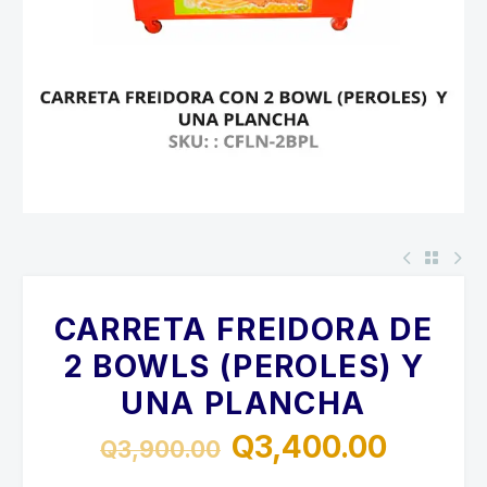
CARRETA FREIDORA DE
2 BOWLS (PEROLES) Y
UNA PLANCHA
Q
3,400.00
Q
3,900.00
El
El