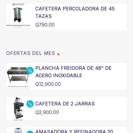
CAFETERA PERCOLADORA DE 45
TAZAS
Q
790.00
OFERTAS DEL MES
PLANCHA FREIDORA DE 48" DE
ACERO INOXIDABLE
El
Q
12,900.00
precio
El
original
precio
CAFETERA DE 2 JARRAS
era:
actual
El
Q
2,900.00
Q14,400.00.
es:
precio
El
Q12,900.00.
original
precio
AMASADORA Y REFINADORA 20