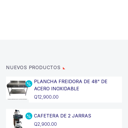
NUEVOS PRODUCTOS
PLANCHA FREIDORA DE 48" DE
ACERO INOXIDABLE
El
Q
12,900.00
precio
El
original
precio
CAFETERA DE 2 JARRAS
era:
actual
El
Q
2,900.00