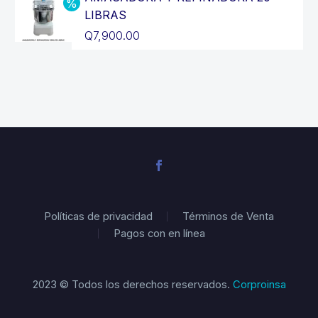
era:
actual
LIBRAS
Q3,200.00.
es:
El
Q
7,900.00
Q2,900.00.
precio
El
original
precio
era:
actual
Q8,900.00.
es:
Q7,900.00.
Políticas de privacidad
Términos de Venta
Pagos con en línea
2023 © Todos los derechos reservados.
Corproinsa