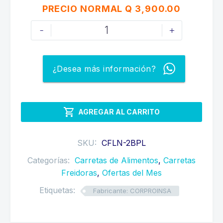
precio
precio
PRECIO NORMAL Q 3,900.00
original
actual
CARRETA
-
+
era:
es:
FREIDORA
DE
Q3,900.00.
Q3,400.00.
2
¿Desea más información?
BOWLS
(PEROLES)
Y

AGREGAR AL CARRITO
UNA
PLANCHA
cantidad
SKU:
CFLN-2BPL
Categorías:
Carretas de Alimentos
,
Carretas
Freidoras
,
Ofertas del Mes
Etiquetas:
Fabricante: CORPROINSA