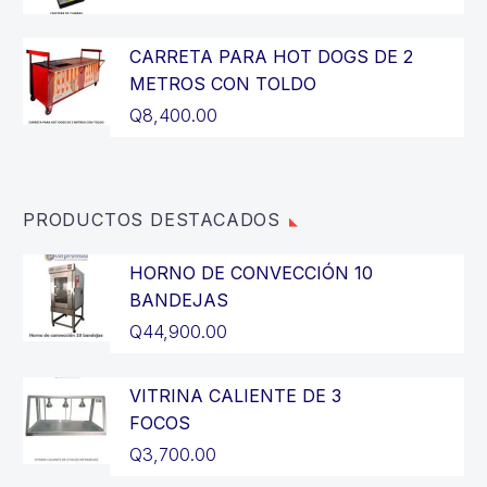
Q14,400.00.
es:
precio
El
Q12,900.00.
original
precio
CARRETA PARA HOT DOGS DE 2
era:
actual
METROS CON TOLDO
Q3,200.00.
es:
Q
8,400.00
Q2,900.00.
PRODUCTOS DESTACADOS
HORNO DE CONVECCIÓN 10
BANDEJAS
Q
44,900.00
VITRINA CALIENTE DE 3
FOCOS
Q
3,700.00