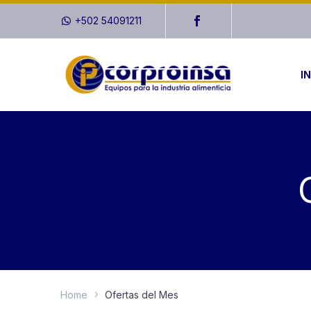
+502 54091211
IN
Home
Ofertas del Mes