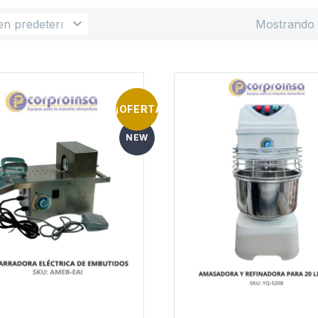
en predeterminado
Mostrando 
¡OFERTA!
NEW