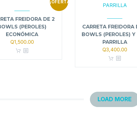
¡OFERTA!
RETA FREIDORA DE 2
BOWLS (PEROLES)
CARRETA FREIDORA 
ECONÓMICA
BOWLS (PEROLES) Y
El
El
Q
1,500.00
PARRILLA
precio
precio
El
El
Q
3,400.00
original
actual
precio
prec
era:
es:
original
actu
Q1,700.00.
Q1,500.00.
era:
es:
Q3,900.00.
Q3,
LOAD MORE