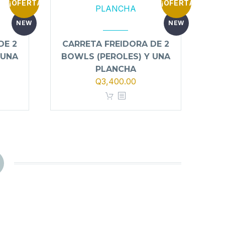
¡OFERTA!
¡OFERTA!
NEW
NEW
DE 2
CARRETA FREIDORA DE 2
 UNA
BOWLS (PEROLES) Y UNA
PLANCHA
El
El
Q
3,400.00
io
precio
precio
al
original
actual
era:
es:
400.00.
Q3,900.00.
Q3,400.00.