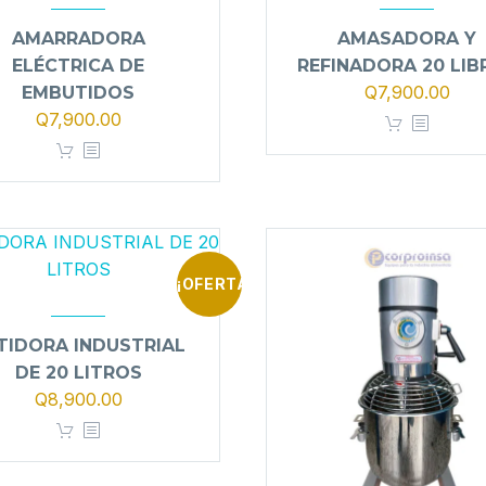
AMARRADORA
AMASADORA Y
ELÉCTRICA DE
REFINADORA 20 LIB
El
El
Q
7,900.00
EMBUTIDOS
El
El
precio
prec
Q
7,900.00
precio
precio
original
actu
original
actual
era:
es:
era:
es:
Q8,900.00.
Q7,9
Q8,500.00.
Q7,900.00.
¡OFERTA!
TIDORA INDUSTRIAL
DE 20 LITROS
El
El
Q
8,900.00
precio
precio
original
actual
era:
es: