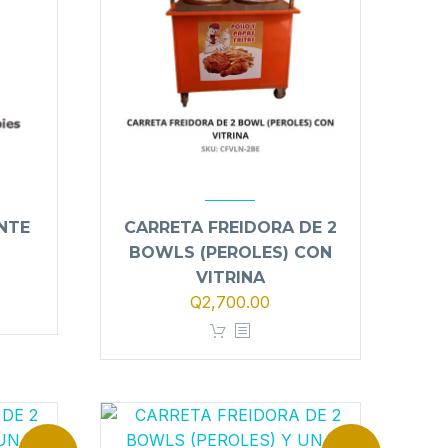
NTE
CARRETA FREIDORA DE 2
BOWLS (PEROLES) CON
VITRINA
io
El
El
Q
2,700.00
al
precio
precio
original
actual
00.00.
era:
es:
Q2,900.00.
Q2,700.00.