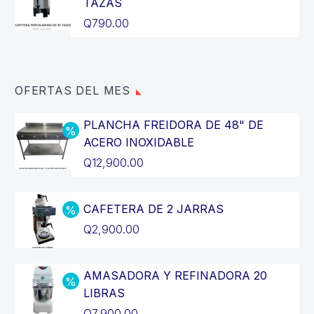
TAZAS
Q
790.00
OFERTAS DEL MES
PLANCHA FREIDORA DE 48" DE
ACERO INOXIDABLE
El
Q
12,900.00
precio
El
original
precio
CAFETERA DE 2 JARRAS
era:
actual
El
Q
2,900.00
Q14,400.00.
es:
precio
El
Q12,900.00.
original
precio
AMASADORA Y REFINADORA 20
era:
actual
LIBRAS
Q3,200.00.
es:
El
Q
7,900.00