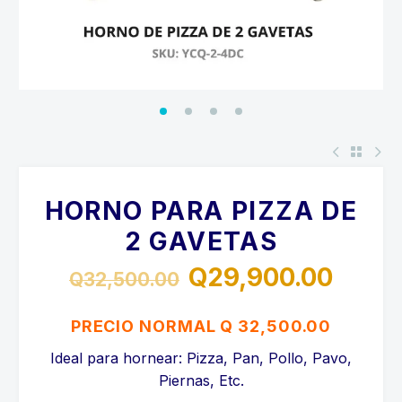
HORNO PARA PIZZA DE
2 GAVETAS
Q
29,900.00
Q
32,500.00
El
El
precio
precio
PRECIO NORMAL Q 32,500.00
original
actual
Ideal para hornear: Pizza, Pan, Pollo, Pavo,
era:
es:
Piernas, Etc.