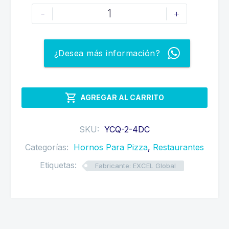
Q32,500.00.
Q29,900.00.
HORNO
-
+
PARA
PIZZA
DE
¿Desea más información?
2
GAVETAS
cantidad

AGREGAR AL CARRITO
SKU:
YCQ-2-4DC
Categorías:
Hornos Para Pizza
,
Restaurantes
Etiquetas:
Fabricante: EXCEL Global