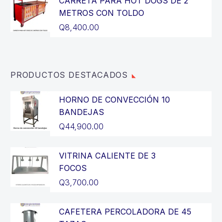
CARRETA PARA HOT DOGS DE 2
era:
actual
METROS CON TOLDO
Q3,200.00.
es:
Q
8,400.00
Q2,900.00.
PRODUCTOS DESTACADOS
HORNO DE CONVECCIÓN 10
BANDEJAS
Q
44,900.00
VITRINA CALIENTE DE 3
FOCOS
Q
3,700.00
CAFETERA PERCOLADORA DE 45