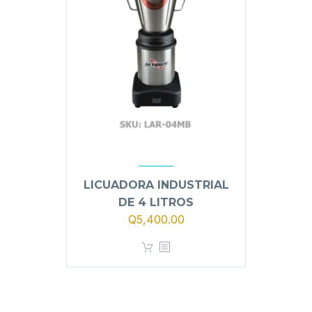
LICUADORA INDUSTRIAL
DE 4 LITROS
El
El
Q
5,400.00
precio
precio
original
actual
era:
es:
Q5,900.00.
Q5,400.00.