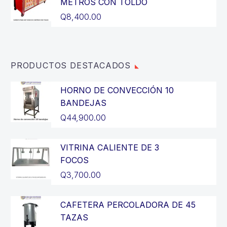
era:
actual
METROS CON TOLDO
Q3,200.00.
es:
Q
8,400.00
Q2,900.00.
PRODUCTOS DESTACADOS
HORNO DE CONVECCIÓN 10
BANDEJAS
Q
44,900.00
VITRINA CALIENTE DE 3
FOCOS
Q
3,700.00
CAFETERA PERCOLADORA DE 45
TAZAS