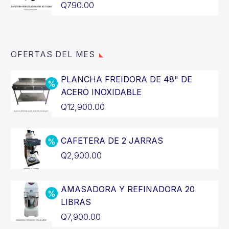
Q
790.00
OFERTAS DEL MES
PLANCHA FREIDORA DE 48" DE
ACERO INOXIDABLE
El
Q
12,900.00
precio
El
original
precio
CAFETERA DE 2 JARRAS
era:
actual
El
Q
2,900.00
Q14,400.00.
es:
precio
El
Q12,900.00.
original
precio
AMASADORA Y REFINADORA 20
era:
actual
LIBRAS
Q3,200.00.
es:
El
Q
7,900.00