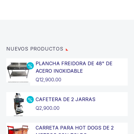
NUEVOS PRODUCTOS
PLANCHA FREIDORA DE 48" DE
ACERO INOXIDABLE
El
Q
12,900.00
precio
El
original
precio
CAFETERA DE 2 JARRAS
era:
actual
El
Q
2,900.00
Q14,400.00.
es:
precio
El
Q12,900.00.
original
precio
CARRETA PARA HOT DOGS DE 2