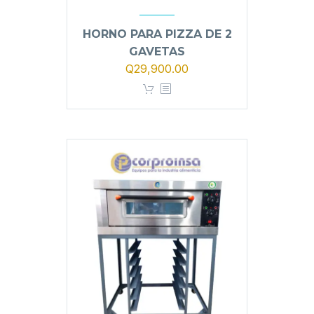
HORNO PARA PIZZA DE 2
GAVETAS
El
El
Q
29,900.00
precio
precio
original
actual
era:
es:
Q32,500.00.
Q29,900.00.