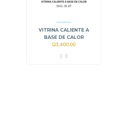
VITRINA CALIENTE A
BASE DE CALOR
El
El
Q
3,400.00
precio
precio
original
actual
era:
es:
Q3,900.00.
Q3,400.00.