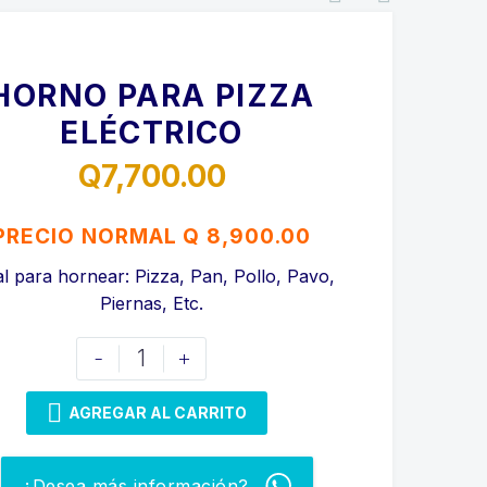
HORNO PARA PIZZA
ELÉCTRICO
Q
7,700.00
PRECIO NORMAL Q 8,900.00
al para hornear: Pizza, Pan, Pollo, Pavo,
Piernas, Etc.
HORNO
-
+
PARA
PIZZA

AGREGAR AL CARRITO
ELÉCTRICO
cantidad
¿Desea más información?