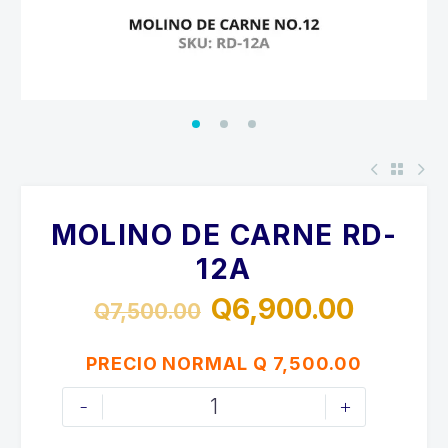
MOLINO DE CARNE RD-
12A
Q
6,900.00
Q
7,500.00
El
El
precio
precio
PRECIO NORMAL Q 7,500.00
original
actual
MOLINO
-
+
era:
es:
DE