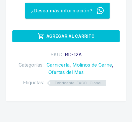
CARNE
Q7,500.00.
Q6,900.00.
RD-
¿Desea más información?
12A
cantidad

AGREGAR AL CARRITO
SKU:
RD-12A
Categorías:
Carnicería
,
Molinos de Carne
,
Ofertas del Mes
Etiquetas:
Fabricante: EXCEL Global