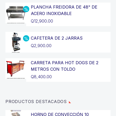
PLANCHA FREIDORA DE 48" DE
ACERO INOXIDABLE
El
Q
12,900.00
precio
El
original
precio
CAFETERA DE 2 JARRAS
era:
actual
El
Q
2,900.00
Q14,400.00.
es:
precio
El
Q12,900.00.
original
precio
CARRETA PARA HOT DOGS DE 2
era:
actual
METROS CON TOLDO
Q3,200.00.
es:
Q
8,400.00
Q2,900.00.
PRODUCTOS DESTACADOS
HORNO DE CONVECCIÓN 10