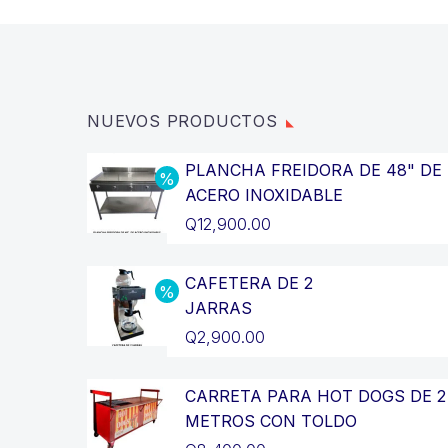
NUEVOS PRODUCTOS
PLANCHA FREIDORA DE 48" DE
ACERO INOXIDABLE
El
Q
12,900.00
precio
El
original
precio
CAFETERA DE 2
JARRAS
era:
actual
El
Q
2,900.00
Q14,400.00.
es:
precio
El
Q12,900.00.
original
precio
CARRETA PARA HOT DOGS DE 2
METROS CON TOLDO
era:
actual