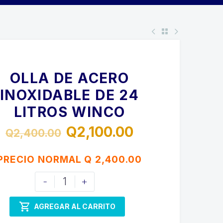
OLLA DE ACERO
INOXIDABLE DE 24
LITROS WINCO
Q
2,100.00
Q
2,400.00
El
El
precio
precio
PRECIO NORMAL Q 2,400.00
original
actual
OLLA
-
+
era:
es:
DE
Q2,400.00.
Q2,100.00.
ACERO

AGREGAR AL CARRITO
INOXIDABLE