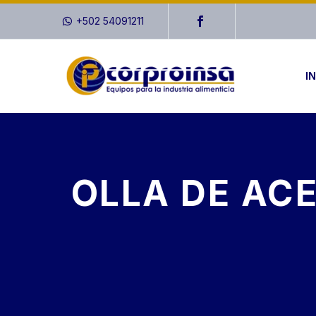
+502 54091211
IN
OLLA DE ACE