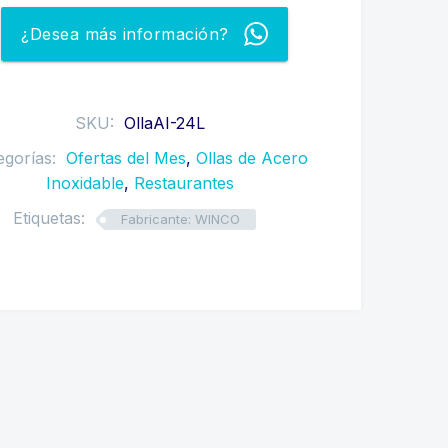
DE
¿Desea más información?
24
LITROS
WINCO
cantidad
SKU:
OllaAI-24L
egorías:
Ofertas del Mes
,
Ollas de Acero
Inoxidable
,
Restaurantes
Etiquetas:
Fabricante: WINCO