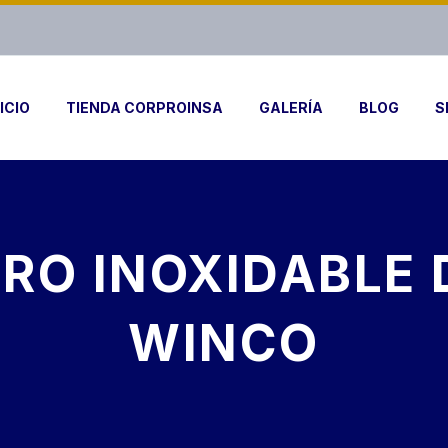
ICIO
TIENDA CORPROINSA
GALERÍA
BLOG
S
RO INOXIDABLE 
WINCO