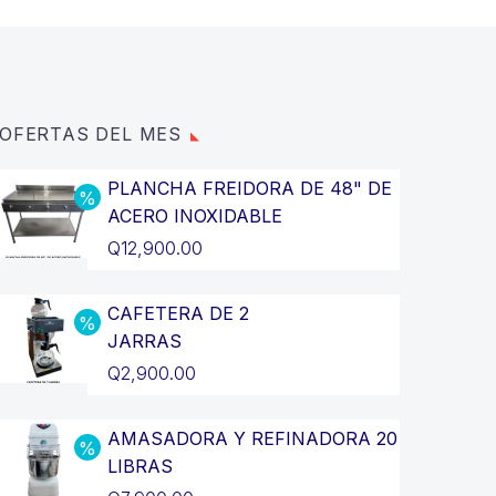
OFERTAS DEL MES
PLANCHA FREIDORA DE 48" DE
ACERO INOXIDABLE
El
Q
12,900.00
precio
El
original
precio
CAFETERA DE 2
JARRAS
era:
actual
El
Q
2,900.00
Q14,400.00.
es:
precio
El
Q12,900.00.
original
precio
AMASADORA Y REFINADORA 20
LIBRAS
era:
actual