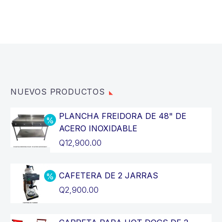
NUEVOS PRODUCTOS
PLANCHA FREIDORA DE 48" DE
ACERO INOXIDABLE
El
Q
12,900.00
precio
El
original
precio
CAFETERA DE 2 JARRAS
era:
actual
El
Q
2,900.00
Q14,400.00.
es:
precio
El
Q12,900.00.
original
precio