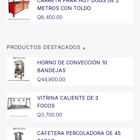
CARRETA PARA HOT DOGS DE 2
era:
actual
METROS CON TOLDO
Q3,200.00.
es:
Q
8,400.00
Q2,900.00.
PRODUCTOS DESTACADOS
HORNO DE CONVECCIÓN 10
BANDEJAS
Q
44,900.00
VITRINA CALIENTE DE 3
FOCOS
Q
3,700.00
CAFETERA PERCOLADORA DE 45