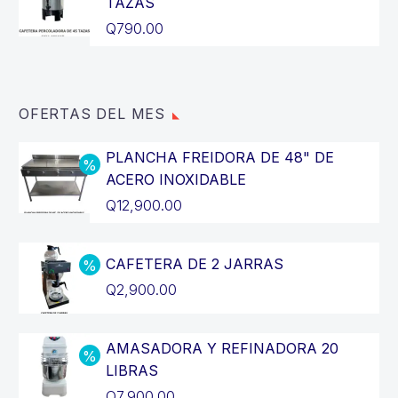
TAZAS
Q
790.00
OFERTAS DEL MES
PLANCHA FREIDORA DE 48" DE
ACERO INOXIDABLE
El
Q
12,900.00
precio
El
original
precio
CAFETERA DE 2 JARRAS
era:
actual
El
Q
2,900.00
Q14,400.00.
es:
precio
El
Q12,900.00.
original
precio
AMASADORA Y REFINADORA 20
era:
actual
LIBRAS
Q3,200.00.
es:
El
Q
7,900.00