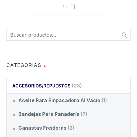
precio
precio
original
actual
era:
es:
Q320.00.
Q290.00.

CATEGORÍAS
(28)
ACCESORIOS/REPUESTOS
Aceite Para Empacadora Al Vacío
(1)
Bandejas Para Panadería
(7)
Canastas Freidoras
(2)