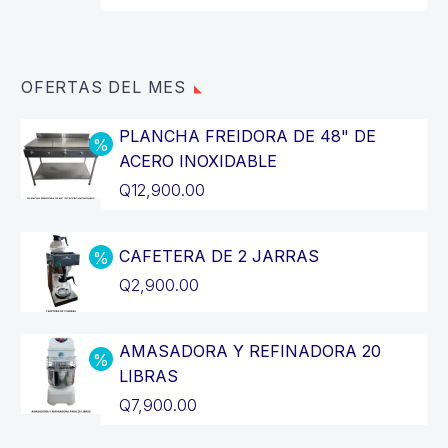
OFERTAS DEL MES
PLANCHA FREIDORA DE 48" DE
ACERO INOXIDABLE
El
Q
12,900.00
precio
El
original
precio
CAFETERA DE 2 JARRAS
era:
actual
El
Q
2,900.00
Q14,400.00.
es:
precio
El
Q12,900.00.
original
precio
AMASADORA Y REFINADORA 20
era:
actual
LIBRAS
Q3,200.00.
es:
El
Q
7,900.00
Q2,900.00.
precio
El