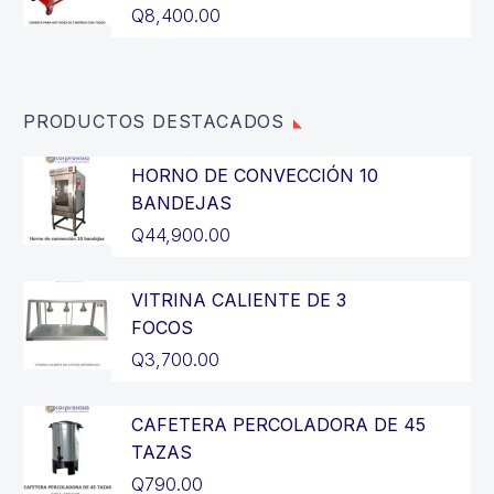
Q3,200.00.
es:
Q
8,400.00
Q2,900.00.
PRODUCTOS DESTACADOS
HORNO DE CONVECCIÓN 10
BANDEJAS
Q
44,900.00
VITRINA CALIENTE DE 3
FOCOS
Q
3,700.00
CAFETERA PERCOLADORA DE 45
TAZAS
Q
790.00