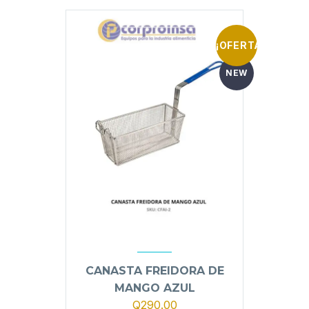
Q320.00.
Q290.00.
¡OFERTA!
NEW
CANASTA FREIDORA DE
MANGO AZUL
El
El
Q
290.00