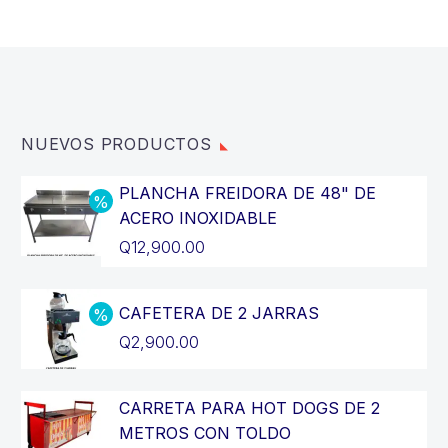
NUEVOS PRODUCTOS
PLANCHA FREIDORA DE 48" DE
ACERO INOXIDABLE
El
Q
12,900.00
precio
El
original
precio
CAFETERA DE 2 JARRAS
era:
actual
El
Q
2,900.00
Q14,400.00.
es:
precio
El
Q12,900.00.
original
precio
CARRETA PARA HOT DOGS DE 2
era:
actual
METROS CON TOLDO