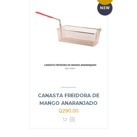
NEW
CANASTA FREIDORA DE
MANGO ANARANJADO
El
El
Q
290.00
precio
precio
original
actual
era:
es: