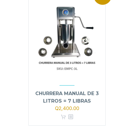
CHURRERA MANUAL DE 3
LITROS = 7 LIBRAS
El
El
Q
2,400.00
precio
precio
original
actual
era:
es: