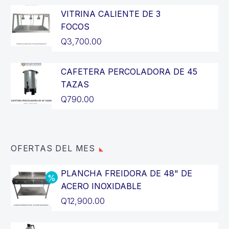
VITRINA CALIENTE DE 3
FOCOS
Q
3,700.00
CAFETERA PERCOLADORA DE 45
TAZAS
Q
790.00
OFERTAS DEL MES
PLANCHA FREIDORA DE 48" DE
ACERO INOXIDABLE
El
Q
12,900.00
precio
El