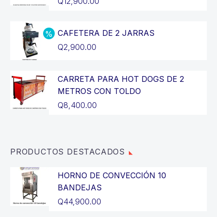
Q
12,900.00
precio
El
original
precio
CAFETERA DE 2 JARRAS
era:
actual
El
Q
2,900.00
Q14,400.00.
es:
precio
El
Q12,900.00.
original
precio
CARRETA PARA HOT DOGS DE 2
era:
actual
METROS CON TOLDO
Q3,200.00.
es:
Q
8,400.00
Q2,900.00.
PRODUCTOS DESTACADOS
HORNO DE CONVECCIÓN 10
BANDEJAS
Q
44,900.00