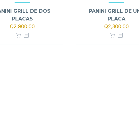
ANINI GRILL DE DOS
PANINI GRILL DE U
PLACAS
PLACA
El
El
Q
2,900.00
Q
2,300.00
precio
precio
original
actual
era:
es:
Q3,400.00.
Q2,900.00.