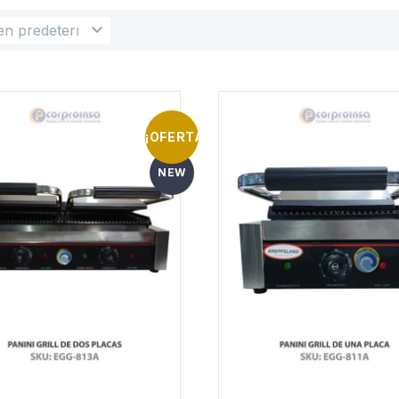
en predeterminado
¡OFERTA!
NEW