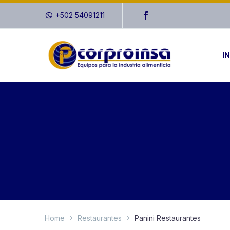
+502 54091211
IN
Home
Restaurantes
Panini Restaurantes