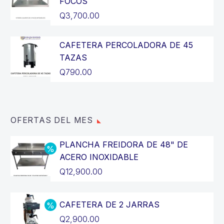
FOCOS
Q
3,700.00
CAFETERA PERCOLADORA DE 45
TAZAS
Q
790.00
OFERTAS DEL MES
PLANCHA FREIDORA DE 48" DE
ACERO INOXIDABLE
El
Q
12,900.00
precio
El
original
precio
CAFETERA DE 2 JARRAS
era:
actual
El
Q
2,900.00