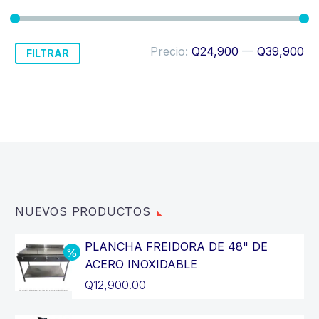
Precio
Precio
Precio:
Q24,900
—
Q39,900
FILTRAR
mínimo
máximo
NUEVOS PRODUCTOS
PLANCHA FREIDORA DE 48" DE
ACERO INOXIDABLE
El
Q
12,900.00
precio
El