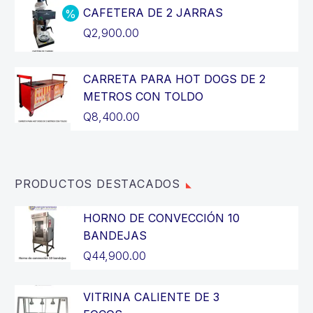
original
precio
CAFETERA DE 2 JARRAS
era:
actual
El
Q
2,900.00
Q14,400.00.
es:
precio
El
Q12,900.00.
original
precio
CARRETA PARA HOT DOGS DE 2
era:
actual
METROS CON TOLDO
Q3,200.00.
es:
Q
8,400.00
Q2,900.00.
PRODUCTOS DESTACADOS
HORNO DE CONVECCIÓN 10
BANDEJAS
Q
44,900.00
VITRINA CALIENTE DE 3